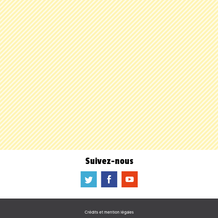
Suivez-nous
a
b
f
Crédits et mention légales