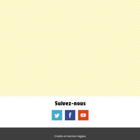
Suivez-nous
a
b
f
Crédits et mention légales