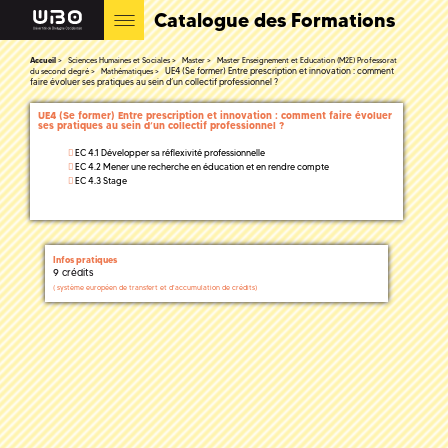
Catalogue des Formations
Accueil
Sciences Humaines et Sociales
Master
Master Enseignement et Education (M2E) Professorat
UE4 (Se former) Entre prescription et innovation : comment
du second degré
Mathématiques
faire évoluer ses pratiques au sein d’un collectif professionnel ?
UE4 (Se former) Entre prescription et innovation : comment faire évoluer
ses pratiques au sein d’un collectif professionnel ?
EC 4.1 Développer sa réflexivité professionnelle
EC 4.2 Mener une recherche en éducation et en rendre compte
EC 4.3 Stage
Infos pratiques
9 crédits
(
système européen de transfert et d'accumulation de crédits)