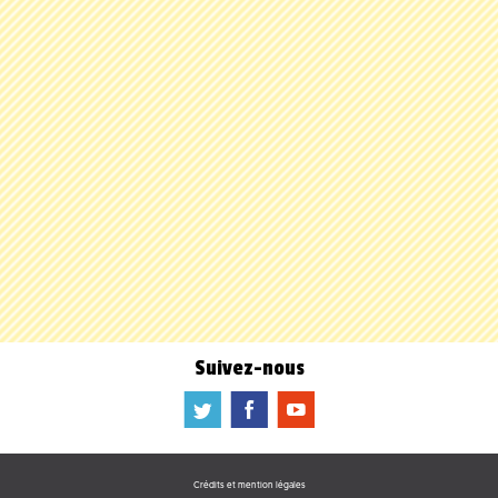
Suivez-nous
a
b
f
Crédits et mention légales