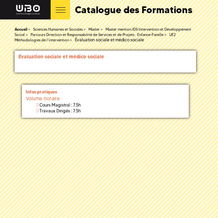
Catalogue des Formations
Accueil
Sciences Humaines et Sociales
Master
Master mention IDS Intervention et Développement
Social
Parcours Direction et Responsabilité de Services et de Projets : Enfance-Famille
UE2
Évaluation sociale et médico sociale
Méthodologies de l'intervention
Évaluation sociale et médico sociale
Infos pratiques
Volume horaire
Cours Magistral : 7.5h
Travaux Dirigés : 7.5h