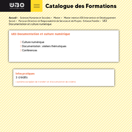
Catalogue des Formations
Accueil
Sciences Humaines et Sociales
Master
Master mention IDS Intervention et Développement
UE3
Social
Parcours Direction et Responsabilité de Services et de Projets : Enfance-Famille
Documentation et culture numérique
UE3 Documentation et culture numérique
Culture numérique
Documentation : ateliers thématiques
Conférences
Infos pratiques
3 crédits
(
système européen de transfert et d'accumulation de crédits)