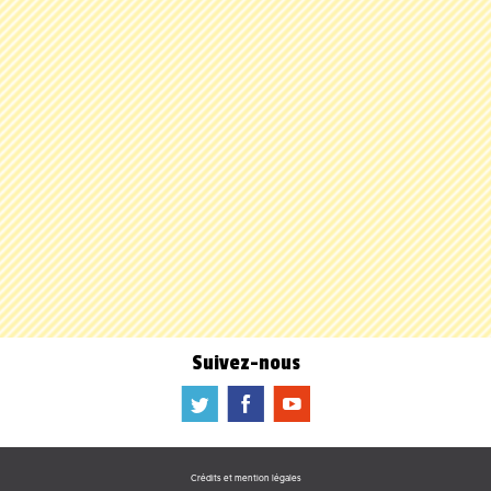
Suivez-nous
a
b
f
Crédits et mention légales