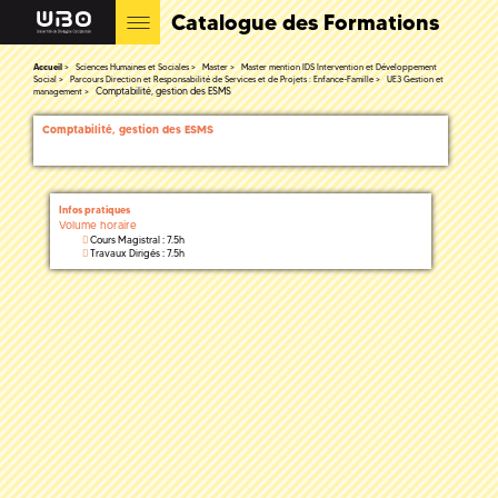
Catalogue des Formations
Accueil
Sciences Humaines et Sociales
Master
Master mention IDS Intervention et Développement
Social
Parcours Direction et Responsabilité de Services et de Projets : Enfance-Famille
UE3 Gestion et
Comptabilité, gestion des ESMS
management
Comptabilité, gestion des ESMS
Infos pratiques
Volume horaire
Cours Magistral : 7.5h
Travaux Dirigés : 7.5h