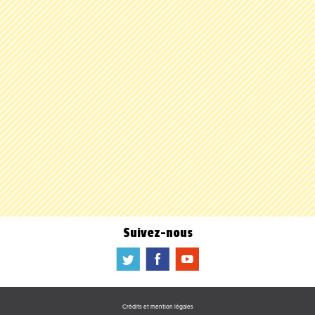
Suivez-nous
a
b
f
Crédits et mention légales