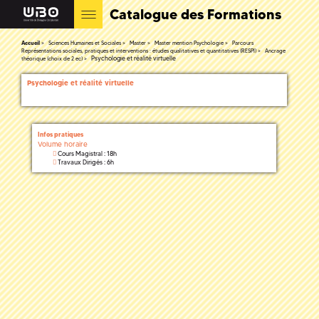
Catalogue des Formations
Accueil
Sciences Humaines et Sociales
Master
Master mention Psychologie
Parcours
Représentations sociales, pratiques et interventions : études qualitatives et quantitatives (RESPI)
Ancrage
Psychologie et réalité virtuelle
théorique (choix de 2 ec)
Psychologie et réalité virtuelle
Infos pratiques
Volume horaire
Cours Magistral : 18h
Travaux Dirigés : 6h