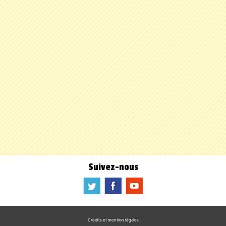
Suivez-nous
a
b
f
Crédits et mention légales