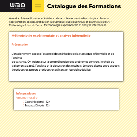
Catalogue des Formations
Accueil
Sciences Humaines et Sociales
Master
Master mention Psychologie
Parcours
Représentations sociales, pratiques et interventions : études qualitatives et quantitatives (RESPI)
Méthodologie expérimentale et analyse inférentielle
Méthodologie (choix de 2 ec)
Méthodologie expérimentale et analyse inférentielle
Présentation
L’enseignement expose l’essentiel des méthodes de la statistique inférentielle et de
l’analyse
de variance. On insistera sur la compréhension des problèmes concrets, le choix du
traitement adapté, l’analyse et la discussion des résultats. Le cours alterne entre aspects
théoriques et aspects pratiques en utilisant un logiciel spécialisé.
Infos pratiques
Volume horaire
Cours Magistral : 12h
Travaux Dirigés : 12h