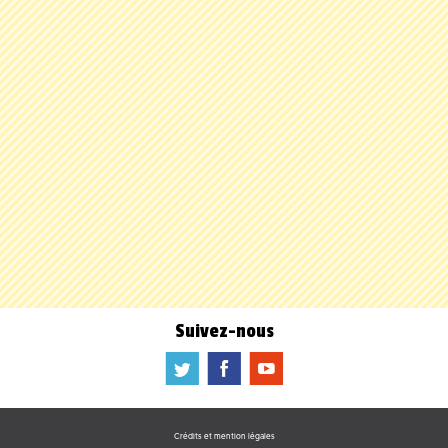
Suivez-nous
a
b
f
Crédits et mention légales