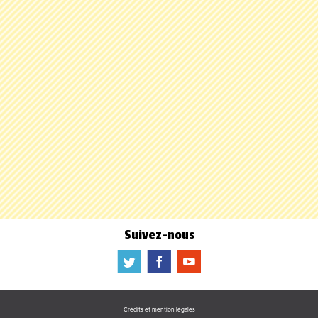
Suivez-nous
a
b
f
Crédits et mention légales