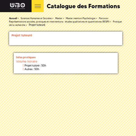
Catalogue des Formations
Accueil
Sciences Humaines et Sociales
Master
Master mention Psychologie
Parcours
Représentations sociales, pratiques et interventions : études qualitatives et quantitatives (RESPI)
Pratique
Projet tuteuré
de la recherche
Projet tuteuré
Infos pratiques
Volume horaire
Projet tutoré : 50h
Autres : 50h