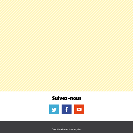
Suivez-nous
a
b
f
Crédits et mention légales