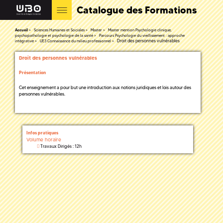
Catalogue des Formations
Accueil
Sciences Humaines et Sociales
Master
Master mention Psychologie clinique,
psychopathologie et psychologie de la santé
Parcours Psychologie du vieillissement : approche
Droit des personnes vulnérables
intégrative
UE3 Connaissance du milieu professionnel
Droit des personnes vulnérables
Présentation
Cet enseignement a pour but une introduction aux notions juridiques et lois autour des
personnes vulnérables.
Infos pratiques
Volume horaire
Travaux Dirigés : 12h