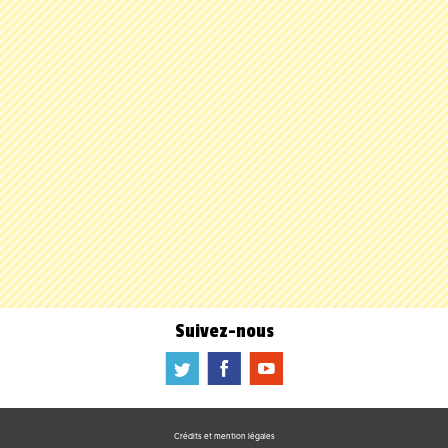
Suivez-nous
a
b
f
Crédits et mention légales