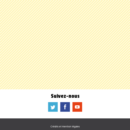
Suivez-nous
a
b
f
Crédits et mention légales