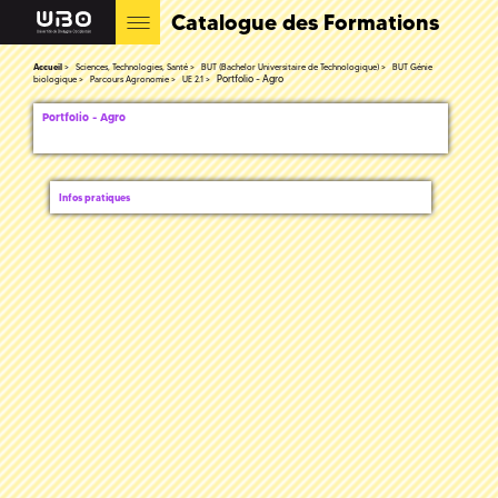
Catalogue des Formations
Accueil
Sciences, Technologies, Santé
BUT (Bachelor Universitaire de Technologique)
BUT Génie
Portfolio - Agro
biologique
Parcours Agronomie
UE 2.1
Portfolio - Agro
Infos pratiques