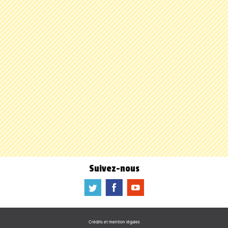
Suivez-nous
a
b
f
Crédits et mention légales