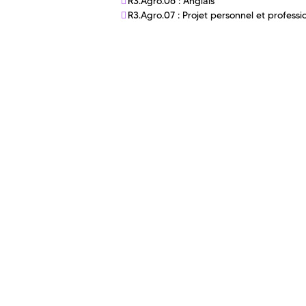
R3.Agro.06 : Anglais
R3.Agro.07 : Projet personnel et professi