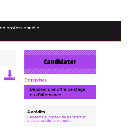
ion professionnelle
Candidater
Entreprises
Déposer une offre de stage
ou d'alternance
4 crédits
(
système européen de transfert et
d'accumulation de crédits)