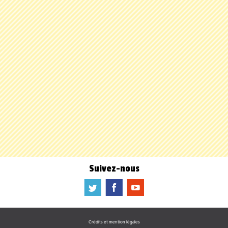
Suivez-nous
a
b
f
Crédits et mention légales