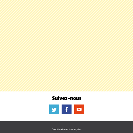
Suivez-nous
a
b
f
Crédits et mention légales