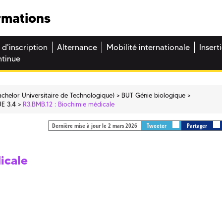
rmations
 d'inscription
Alternance
Mobilité internationale
Insert
ntinue
chelor Universitaire de Technologique)
BUT Génie biologique
UE 3.4
R3.BMB.12 : Biochimie médicale
Dernière mise à jour le 2 mars 2026
Tweeter
Partager
icale