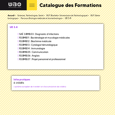
Catalogue des Formations
Accueil
Sciences, Technologies, Santé
BUT (Bachelor Universitaire de Technologique)
BUT Génie
UE 3.4
biologique
Parcours Biologie médicale et biotechnologie
UE 3.4
SAÉ 3.BMB.03 : Diagnostic d’infections
R3.BMB.11 : Bactériologie et mycologie médicales
R3.BMB.12 : Biochimie médicale
R3.BMB.13 : Cytologie hématologique
R3.BMB.14 : Immunologie
R3.BMB.05 : Communication
R3.BMB.06 : Anglais
R3.BMB.07 : Projet personnel et professionnel
Infos pratiques
6 crédits
(
système européen de transfert et d'accumulation de crédits)