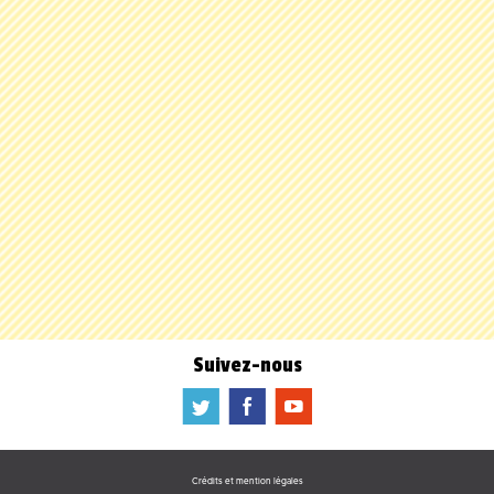
Suivez-nous
a
b
f
Crédits et mention légales