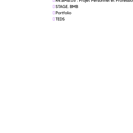
R4.BMB.05 : Projet Personnel et Professi
STAGE. BMB
Portfolio
TEDS