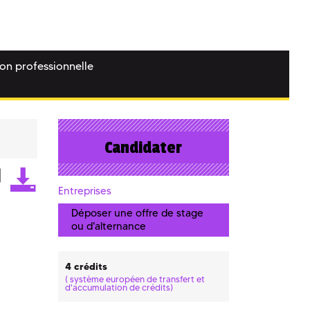
ion professionnelle
Candidater
Entreprises
Déposer une offre de stage
ou d'alternance
4 crédits
(
système européen de transfert et
d'accumulation de crédits)