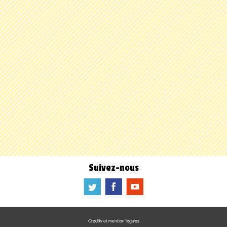
Suivez-nous
a
b
f
Crédits et mention légales