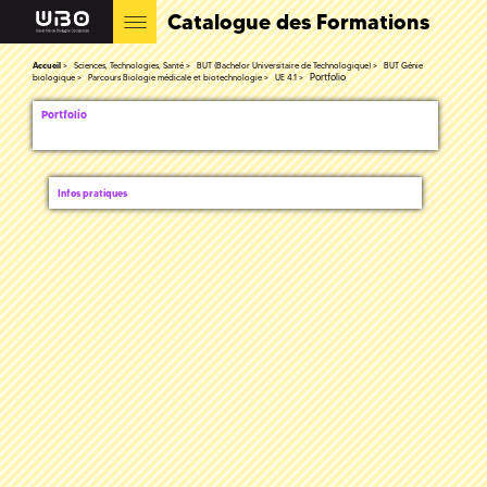
Catalogue des Formations
Accueil
Sciences, Technologies, Santé
BUT (Bachelor Universitaire de Technologique)
BUT Génie
Portfolio
biologique
Parcours Biologie médicale et biotechnologie
UE 4.1
Portfolio
Infos pratiques