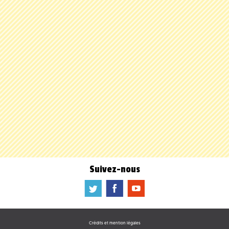
Suivez-nous
a
b
f
Crédits et mention légales