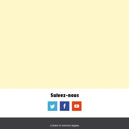
Suivez-nous
a
b
f
Crédits et mention légales