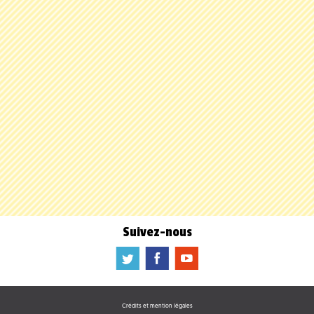
Suivez-nous
a
b
f
Crédits et mention légales