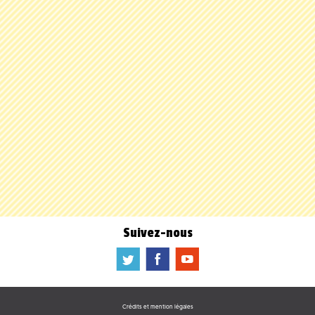
Suivez-nous
a
b
f
Crédits et mention légales