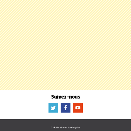
Suivez-nous
a
b
f
Crédits et mention légales