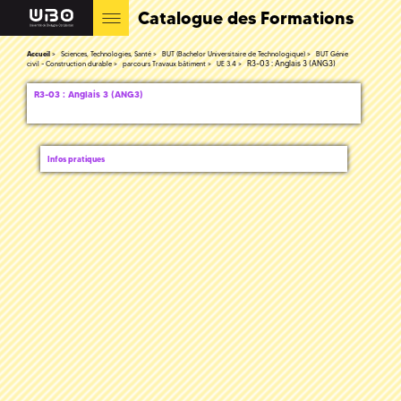
Catalogue des Formations
Accueil
Sciences, Technologies, Santé
BUT (Bachelor Universitaire de Technologique)
BUT Génie
R3-03 : Anglais 3 (ANG3)
civil - Construction durable
parcours Travaux bâtiment
UE 3.4
R3-03 : Anglais 3 (ANG3)
Infos pratiques