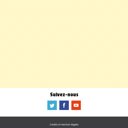
Suivez-nous
a
b
f
Crédits et mention légales