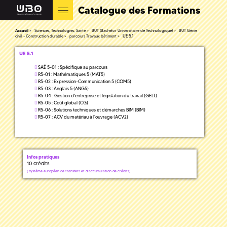
Catalogue des Formations
Accueil
Sciences, Technologies, Santé
BUT (Bachelor Universitaire de Technologique)
BUT Génie
UE 5.1
civil - Construction durable
parcours Travaux bâtiment
UE 5.1
SAÉ 5-01 : Spécifique au parcours
R5-01 : Mathématiques 5 (MAT5)
R5-02 : Expression-Communication 5 (COM5)
R5-03 : Anglais 5 (ANG5)
R5-04 : Gestion d'entreprise et législation du travail (GELT)
R5-05 : Coût global (CG)
R5-06 : Solutions techniques et démarches BIM (BIM)
R5-07 : ACV du matériau à l'ouvrage (ACV2)
Infos pratiques
10 crédits
(
système européen de transfert et d'accumulation de crédits)