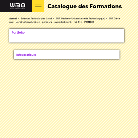
Catalogue des Formations
Accueil
Sciences, Technologies, Santé
BUT (Bachelor Universitaire de Technologique)
BUT Génie
Portfolio
civil - Construction durable
parcours Travaux bâtiment
UE 6.1
Portfolio
Infos pratiques