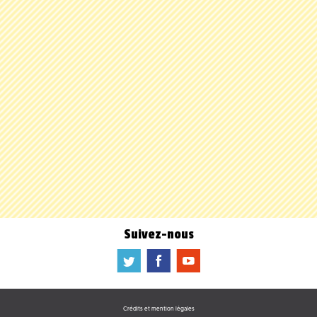
Suivez-nous
a
b
f
Crédits et mention légales