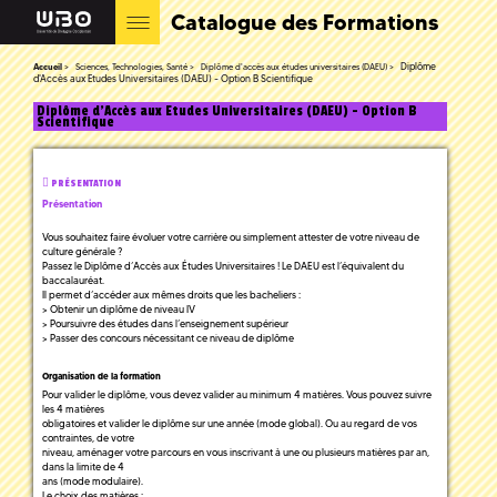
Catalogue des Formations
Diplôme
Accueil
Sciences, Technologies, Santé
Diplôme d'accès aux études universitaires (DAEU)
d'Accès aux Etudes Universitaires (DAEU) - Option B Scientifique
Diplôme d'Accès aux Etudes Universitaires (DAEU) - Option B
Scientifique
PRÉSENTATION
Présentation
Vous souhaitez faire évoluer votre carrière ou simplement attester de votre niveau de
culture générale ?
Passez le Diplôme d’Accès aux Études Universitaires ! Le DAEU est l’équivalent du
baccalauréat.
Il permet d’accéder aux mêmes droits que les bacheliers :
> Obtenir un diplôme de niveau IV
> Poursuivre des études dans l’enseignement supérieur
> Passer des concours nécessitant ce niveau de diplôme
Organisation de la formation
Pour valider le diplôme, vous devez valider au minimum 4 matières. Vous pouvez suivre
les 4 matières
obligatoires et valider le diplôme sur une année (mode global). Ou au regard de vos
contraintes, de votre
niveau, aménager votre parcours en vous inscrivant à une ou plusieurs matières par an,
dans la limite de 4
ans (mode modulaire).
Le choix des matières :