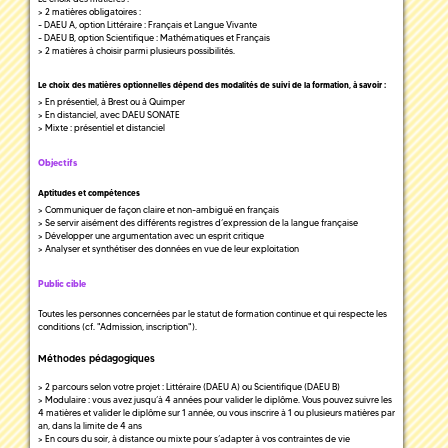
> 2 matières obligatoires :
- DAEU A, option Littéraire : Français et Langue Vivante
- DAEU B, option Scientifique : Mathématiques et Français
> 2 matières à choisir parmi plusieurs possibilités.
Le choix des matières optionnelles dépend des modalités de suivi de la formation, à savoir :
> En présentiel, à Brest ou à Quimper
> En distanciel, avec DAEU SONATE
> Mixte : présentiel et distanciel
Objectifs
Aptitudes et compétences
> Communiquer de façon claire et non-ambiguë en français
> Se servir aisément des différents registres d’expression de la langue française
> Développer une argumentation avec un esprit critique
> Analyser et synthétiser des données en vue de leur exploitation
Public cible
Toutes les personnes concernées par le statut de formation continue et qui respecte les
conditions (cf. "Admission, inscription").
Méthodes pédagogiques
> 2 parcours selon votre projet : Littéraire (DAEU A) ou Scientifique (DAEU B)
> Modulaire : vous avez jusqu’à 4 années pour valider le diplôme. Vous pouvez suivre les
4 matières et valider le diplôme sur 1 année, ou vous inscrire à 1 ou plusieurs matières par
an, dans la limite de 4 ans
> En cours du soir, à distance ou mixte pour s’adapter à vos contraintes de vie