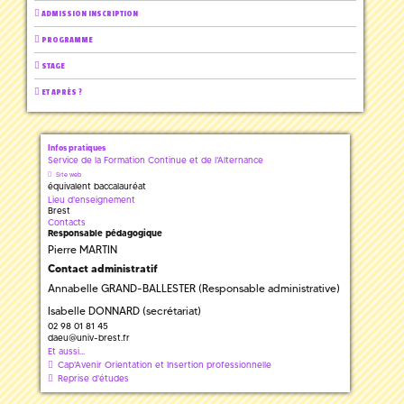
ADMISSION INSCRIPTION
PROGRAMME
STAGE
ET APRÈS ?
Infos pratiques
Service de la Formation Continue et de l'Alternance
Site web
équivalent baccalauréat
Lieu d'enseignement
Brest
Contacts
Responsable pédagogique
Pierre MARTIN
Contact administratif
Annabelle GRAND-BALLESTER (Responsable administrative)
Isabelle DONNARD (secrétariat)
02 98 01 81 45
daeu
@
univ-brest.fr
Et aussi...
Cap'Avenir Orientation et Insertion professionnelle
Reprise d'études