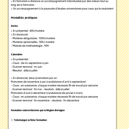
> En formation à distance un accompagnement individualisé par des tuteurs tout au
long de la formation
> Un accompagnement à la poursuite d’études universitaires pour ceux qui le souhaitent
Modalités pratiques
Durée
> En présentiel : 60h/matière
> En distanciel :
- Matières obligatoires : 100h/matière
- Matières optionnelles : 50h/ matière
- Module de méthodologie : 40h
Calendrier
> En présentiel :
- Cours : de mi-septembre à juin
- Examen terminal : mi-juin
- Résultat : début juillet
> En distanciel, deux promotions par an :
Promotion de novembre à juin (candidature d’avril à septembre)
- Cours : en autonomie, chaque matière nécessite 5h de travail par semaine
- Examen terminal : fin mai - résultats : début juillet
Promotion d’avril à décembre (candidature de janvier à mars)
- Cours : en autonomie, chaque matière nécessite 5h de travail par semaine
- Examen terminal : fin novembre - résultats : fin décembre
Formation subventionnée par la Région Bretagne
Téléchargez la fiche formation