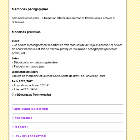
Méthodes pédagogiques
Séminaires inter-villes. La formation alterne des méthodes transmissives, actives et
réflexives.
Modalités pratiques
Durée
> 36 heures d'enseignement réparties en trois modules de deux jours chacun : 21 heures
de cours théoriques et 15h de travaux pratiques (au moins 5 échographes par cours
pratiques)
Dates
> Début de la formation : septembre
> Fin de la formation : juin
Localisation des cours
Faculté de Médecine et Sciences de la Santé de Brest, de Paris et de Tours
Tarifs 2026/2027
> Formation continue : 1320€
> Interne DES : 543€
Téléchargez la fiche formation
ADMISSION INSCRIPTION
PROGRAMME
ET APRÈS ?
LES + DE LA FORMATION