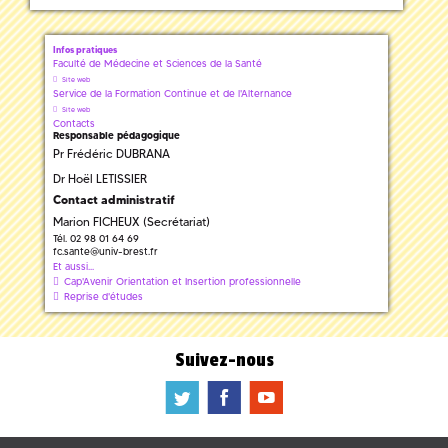
Infos pratiques
Faculté de Médecine et Sciences de la Santé
Site web
Service de la Formation Continue et de l'Alternance
Site web
Contacts
Responsable pédagogique
Pr Frédéric DUBRANA
Dr Hoël LETISSIER
Contact administratif
Marion FICHEUX (Secrétariat)
Tél. 02 98 01 64 69
fc.sante
@
univ-brest.fr
Et aussi...
Cap'Avenir Orientation et Insertion professionnelle
Reprise d'études
Suivez-nous
a
b
f