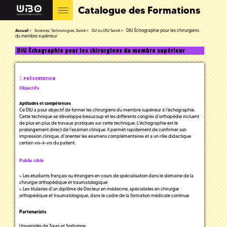
Catalogue des Formations
DIU Échographie pour les chirurgiens
Accueil
Sciences, Technologies, Santé
DU ou DIU Santé
du membre supérieur
DIU Échographie pour les chirurgiens du membre supérieur
PRÉSENTATION
Objectifs
Aptitudes et compétences
Ce DIU a pour objectif de former les chirurgiens du membre supérieur à l’échographie.
Cette technique se développe beaucoup et les différents congrès d’orthopédie incluent
de plus en plus de travaux pratiques sur cette technique. L'échographie est le
prolongement direct de l’examen clinique. Il permet rapidement de confirmer son
impression clinique, d’orienter les examens complémentaires et a un rôle didactique
certain vis-à-vis du patient.
Public cible
> Les étudiants français ou étrangers en cours de spécialisation dans le domaine de la
chirurgie orthopédique et traumatologique
> Les titulaires d’un diplôme de Docteur en médecine, spécialistes en chirurgie
orthopédique et traumatologique, dans le cadre de la formation médicale continue
Partenariats
Universités de Tours et Sorbonne