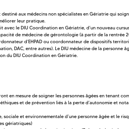
destiné aux médecins non spécialistes en Gériatrie qui soig
éliorer leur pratique.
suit avec le DIU Coordination en Gériatrie, d’un nouveau cursu
apacité de médecine de gérontologie (à partir de la rentrée 2
donnateur d’EHPAD ou coordonnateur de dispositifs territor
ination, DAC, entre autres). Le DIU médecine de la personne â
tion du DIU Coordination en Gériatrie.
seront en mesure de soigner les personnes âgées en tenant co
ux éthiques et de prévention liés à la perte d’autonomie et no
ue, sociale et environnementale d’une personne âgée et le ris
s gériatriques)