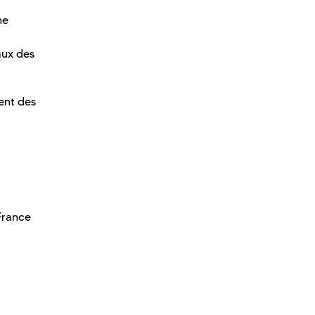
he
aux des
ent des
France