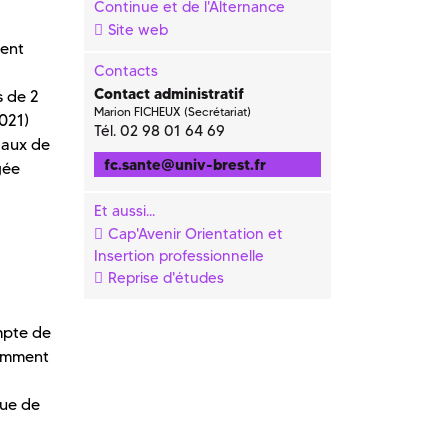
Continue et de l'Alternance
Site web
nent
Contacts
Contact administratif
s de 2
Marion FICHEUX (Secrétariat)
021)
Tél. 02 98 01 64 69
iaux de
fc.sante
@
univ-brest.fr
gée
Et aussi...
Cap'Avenir Orientation et
Insertion professionnelle
Reprise d'études
mpte de
tamment
que de