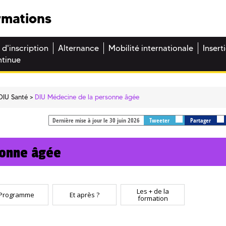
rmations
 d'inscription
Alternance
Mobilité internationale
Insert
ntinue
DIU Santé
DIU Médecine de la personne âgée
Dernière mise à jour le 30 juin 2026
Tweeter
Partager
sonne âgée
Les + de la
Programme
Et après ?
formation