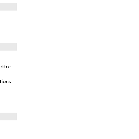
ettre
tions