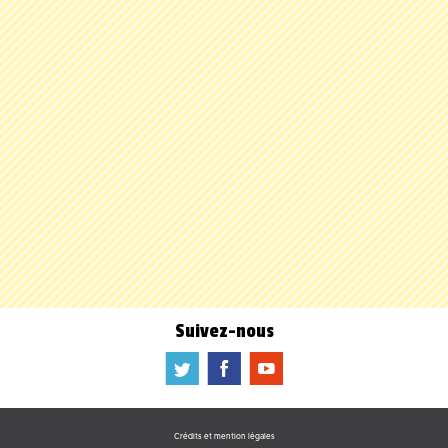
Suivez-nous
a
b
f
Crédits et mention légales