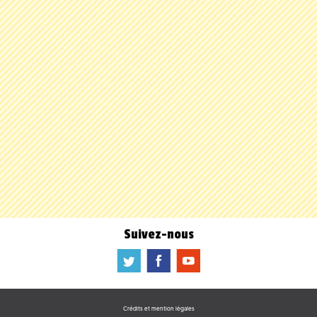
Suivez-nous
a
b
f
Crédits et mention légales