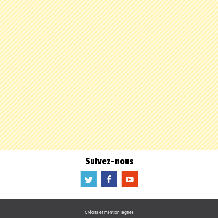
Suivez-nous
a
b
f
Crédits et mention légales