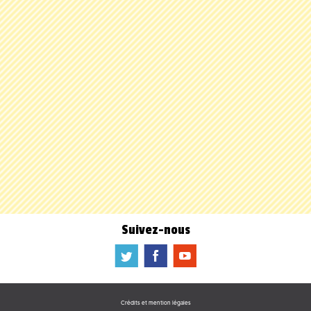
Suivez-nous
a
b
f
Crédits et mention légales