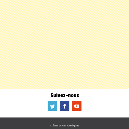
Suivez-nous
a
b
f
Crédits et mention légales