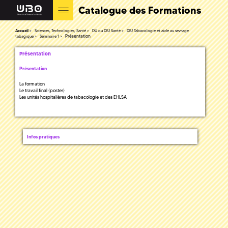
Catalogue des Formations
Accueil
Sciences, Technologies, Santé
DU ou DIU Santé
DIU Tabacologie et aide au sevrage
Présentation
tabagique
Séminaire 1
Présentation
Présentation
La formation
Le travail final (poster)
Les unités hospitalières de tabacologie et des EHLSA
Infos pratiques