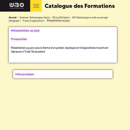
Catalogue des Formations
Accueil
Sciences, Technologies, Santé
DU ou DIU Santé
DIU Tabacologie et aide au sevrage
Présentation au jury
tabagique
Travail d'application
Présentation au jury
Présentation
Présentation au jury sous la forme d’un poster, expliqué en 5 diapositives maximum
(épreuve n°3 de l’évaluation)
Infos pratiques