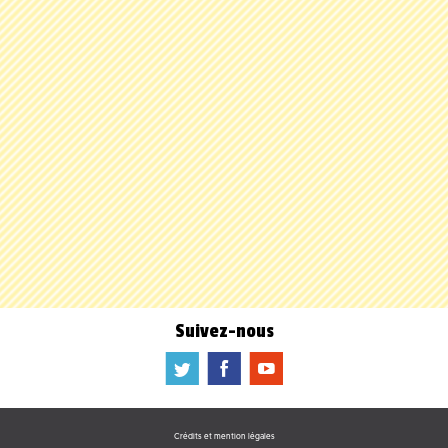
Suivez-nous
a
b
f
Crédits et mention légales