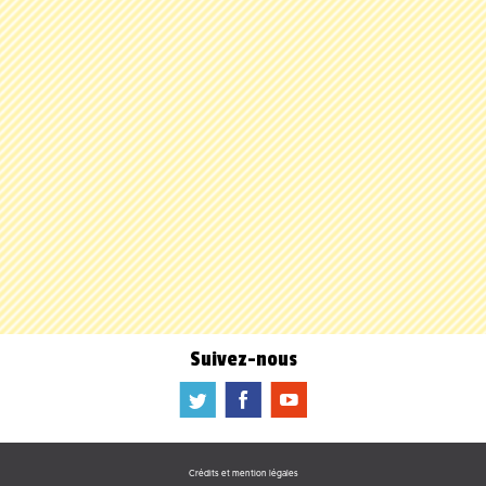
Suivez-nous
a
b
f
Crédits et mention légales