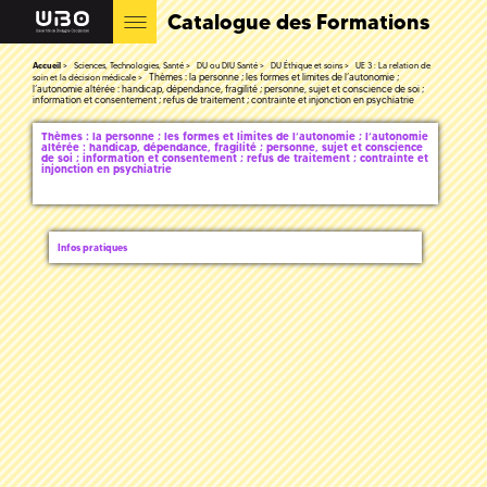
Catalogue des Formations
Accueil
Sciences, Technologies, Santé
DU ou DIU Santé
DU Éthique et soins
UE 3 : La relation de
Thèmes : la personne ; les formes et limites de l’autonomie ;
soin et la décision médicale
l’autonomie altérée : handicap, dépendance, fragilité ; personne, sujet et conscience de soi ;
information et consentement ; refus de traitement ; contrainte et injonction en psychiatrie
Thèmes : la personne ; les formes et limites de l’autonomie ; l’autonomie
altérée : handicap, dépendance, fragilité ; personne, sujet et conscience
de soi ; information et consentement ; refus de traitement ; contrainte et
injonction en psychiatrie
Infos pratiques