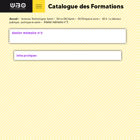
Catalogue des Formations
Accueil
Sciences, Technologies, Santé
DU ou DIU Santé
DU Éthique et soins
UE 6 : La décision
Atelier mémoire n°3
publique : politique et santé
Atelier mémoire n°3
Infos pratiques