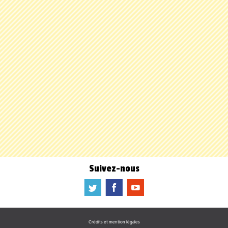
Suivez-nous
a
b
f
Crédits et mention légales