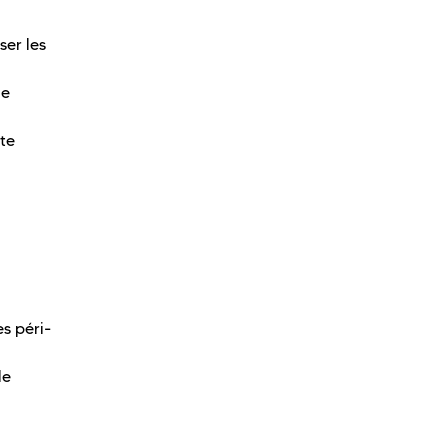
ser les
de
xte
s péri-
le