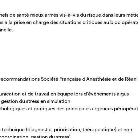
nels de santé mieux armés vis-à-vis du risque dans leurs méti
 à la prise en charge des situations critiques au bloc opérat
nelle.
es recommandations Société Française d'Anesthésie et de Réan
ication et de travail en équipe lors d’événements aigus
a gestion du stress en simulation
thologiques et pratiques des principales urgences périopérat
an technique (diagnostic, priorisation, thérapeutique) et non
oordination, gestion du stress)