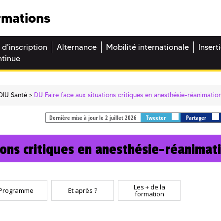
rmations
 d'inscription
Alternance
Mobilité internationale
Insert
ntinue
DIU Santé
DU Faire face aux situations critiques en anesthésie-réanimatio
Dernière mise à jour le 2 juillet 2026
Tweeter
Partager
ions critiques en anesthésie-réanimat
Les + de la
Programme
Et après ?
formation