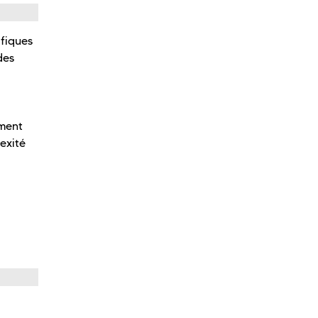
fiques
des
ement
exité