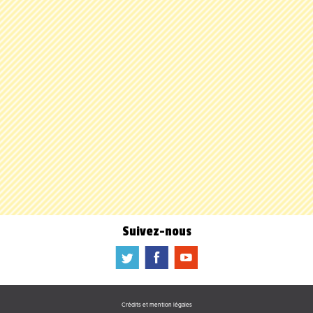
Suivez-nous
a
b
f
Crédits et mention légales