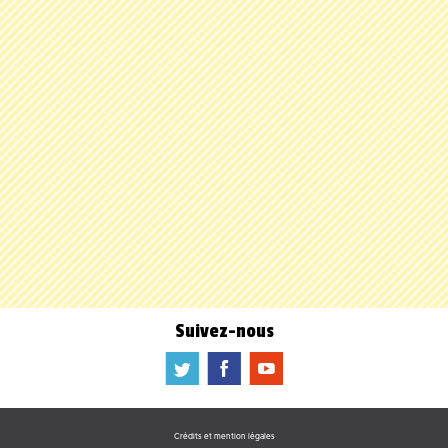
Suivez-nous
a
b
f
Crédits et mention légales