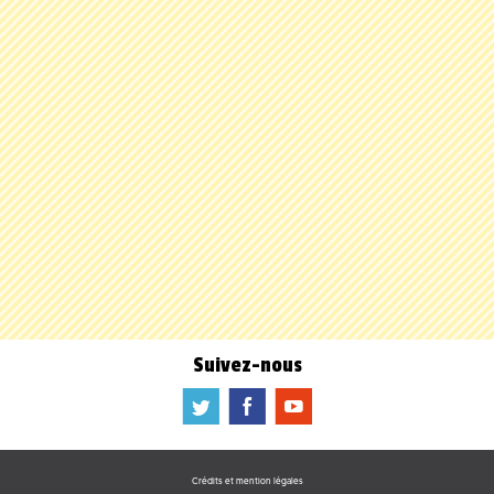
Suivez-nous
a
b
f
Crédits et mention légales