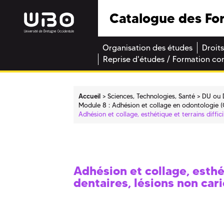
Catalogue des Fo
Organisation des études
Droits
Reprise d'études / Formation co
Accueil
Sciences, Technologies, Santé
DU ou 
Module 8 : Adhésion et collage en odontologie 
Adhésion et collage, esthétique et terrains diffic
Adhésion et collage, esthét
dentaires, lésions non car