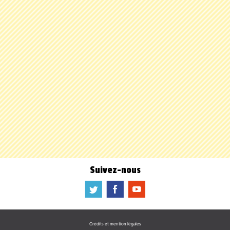
Suivez-nous
a
b
f
Crédits et mention légales