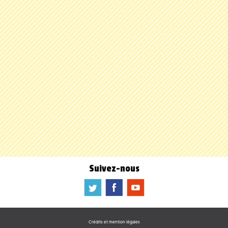
Suivez-nous
a
b
f
Crédits et mention légales