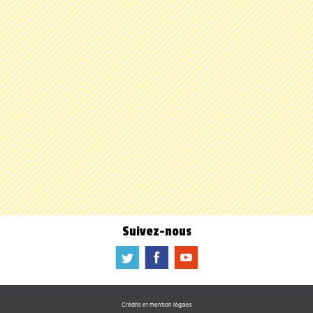
Suivez-nous
a
b
f
Crédits et mention légales