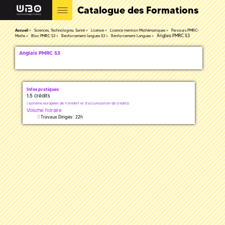
Catalogue des Formations
Accueil
Sciences, Technologies, Santé
Licence
Licence mention Mathématiques
Parcours PMRC-
Anglais PMRC S3
Maths
Bloc PMRC S3
Renforcement langues S3
Renforcement Langues
Anglais PMRC S3
Infos pratiques
1.5 crédits
(
système européen de transfert et d'accumulation de crédits)
Volume horaire
Travaux Dirigés : 22h