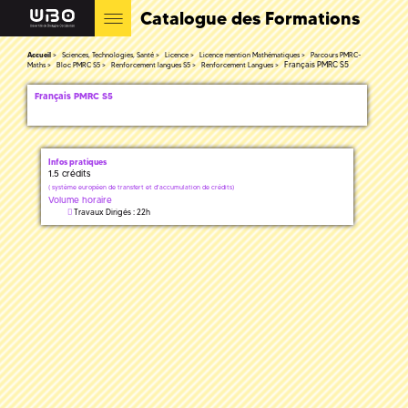
Catalogue des Formations
Accueil
Sciences, Technologies, Santé
Licence
Licence mention Mathématiques
Parcours PMRC-
Français PMRC S5
Maths
Bloc PMRC S5
Renforcement langues S5
Renforcement Langues
Français PMRC S5
Infos pratiques
1.5 crédits
(
système européen de transfert et d'accumulation de crédits)
Volume horaire
Travaux Dirigés : 22h