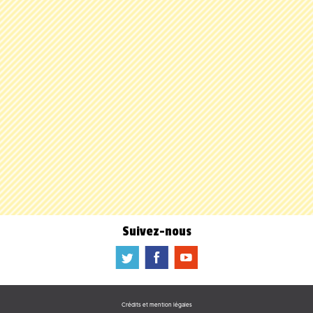
Suivez-nous
a
b
f
Crédits et mention légales