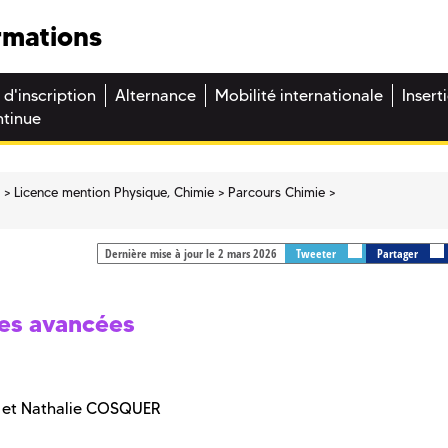
rmations
 d'inscription
Alternance
Mobilité internationale
Insert
ntinue
e
Licence mention Physique, Chimie
Parcours Chimie
Dernière mise à jour le 2 mars 2026
Tweeter
Partager
es avancées
N et Nathalie COSQUER