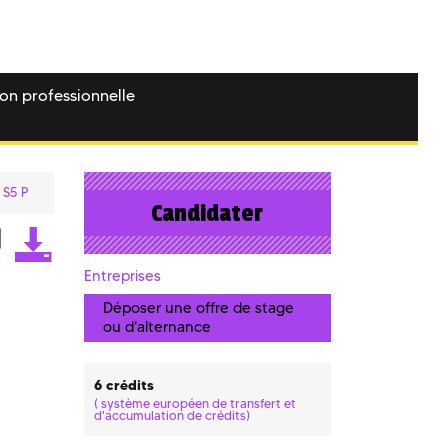
ion professionnelle
 S5 P
Candidater
Entreprises
Déposer une offre de stage
ou d'alternance
6 crédits
(
système européen de transfert et
d'accumulation de crédits)