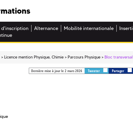
rmations
 d'inscription
Alternance
Mobilité internationale
Insert
ntinue
e
Licence mention Physique, Chimie
Parcours Physique
Bloc transversal
Dernière mise à jour le 2 mars 2026
Tweeter
Partager
hique