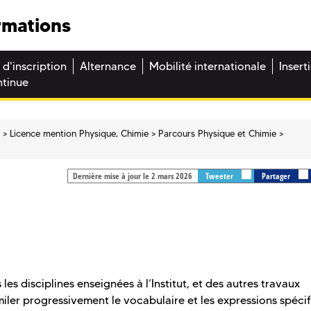
rmations
 d'inscription
Alternance
Mobilité internationale
Insert
ntinue
e
Licence mention Physique, Chimie
Parcours Physique et Chimie
Dernière mise à jour le 2 mars 2026
Tweeter
Partager
es disciplines enseignées à l’Institut, et des autres travaux
miler progressivement le vocabulaire et les expressions spéci