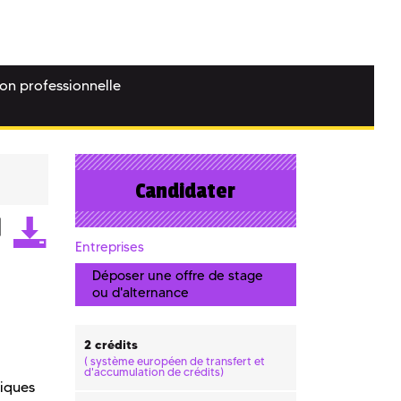
ion professionnelle
Candidater
Entreprises
Déposer une offre de stage
ou d'alternance
2 crédits
(
système européen de transfert et
d'accumulation de crédits)
fiques