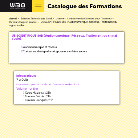
Catalogue des Formations
Accueil
Sciences, Technologies, Santé
Licence
Licence mention Sciences pour l'ingénieur
UE SCIENTIFIQUE S6B (Audionumérique, Réseaux, Traitement du
Parcours Image et son (L3)
signal audio)
UE SCIENTIFIQUE S6B (Audionumérique, Réseaux, Traitement du signal
audio)
Audionumérique et réseaux
Traitement du signal analogique et synthèse sonore
Infos pratiques
7 crédits
(
système européen de transfert et d'accumulation de crédits)
Volume horaire
Cours Magistral : 23h
Travaux Dirigés : 21h
Travaux Pratiques : 11h