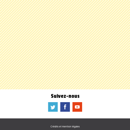
Suivez-nous
a
b
f
Crédits et mention légales